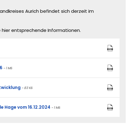
kreises Aurich befindet sich derzeit im
e hier entsprechende Informationen.
6
~ 1 MB
twicklung
~ 83 KB
e Hage vom 16.12.2024
~ 1 MB