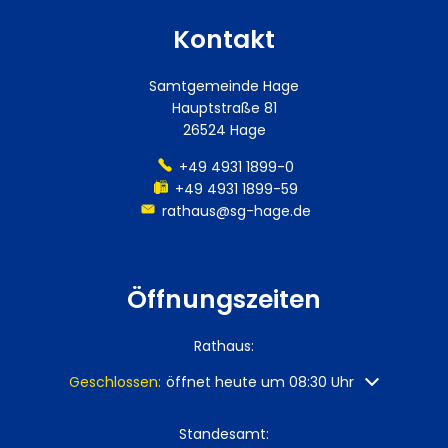
Kontakt
Samtgemeinde Hage
Hauptstraße 81
26524 Hage
+49 4931 1899-0
+49 4931 1899-59
rathaus@sg-hage.de
Öffnungszeiten
Rathaus:
Klicken, um weitere Öffnungs- oder Schließzeiten au
Geschlossen:
öffnet heute um 08:30 Uhr
Standesamt: