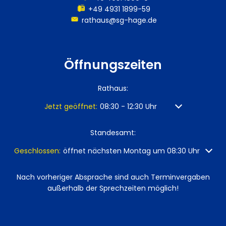
+49 4931 1899-59
rathaus@sg-hage.de
Öffnungszeiten
Rathaus:
Klicken, um weitere Öffnungs- oder Schließzeiten
Jetzt geöffnet:
08:30
-
12:30
Uhr
Von 08:30 bis 12
Standesamt:
Klicken, um weitere Öffnungs- oder Schließzeiten auszuble
Geschlossen:
öffnet nächsten Montag um 08:30 Uhr
Nach vorheriger Absprache sind auch Terminvergaben
außerhalb der Sprechzeiten möglich!