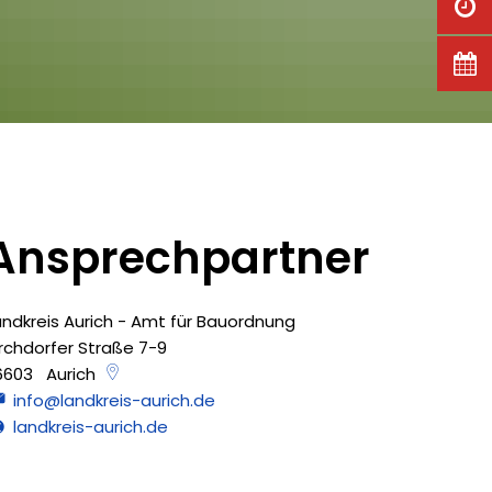
Ansprechpartner
andkreis Aurich - Amt für Bauordnung
Landkreis Aurich - Amt
irchdorfer Straße 7-9
6603
Aurich
info@landkreis-aurich.de
landkreis-aurich.de