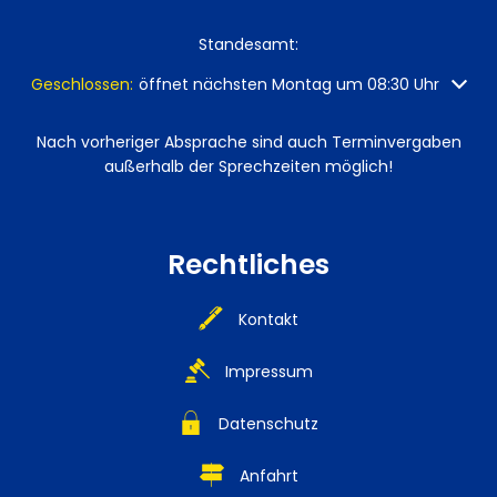
Standesamt:
Klicken, um weitere Öffnungs- oder Schließzeiten auszuble
Geschlossen:
öffnet nächsten Montag um 08:30 Uhr
Nach vorheriger Absprache sind auch Terminvergaben
außerhalb der Sprechzeiten möglich!
Rechtliches
Kontakt
Impressum
Datenschutz
Anfahrt