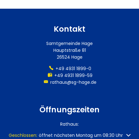
Kontakt
Samtgemeinde Hage
Hauptstraße 81
26524 Hage
+49 4931 1899-0
+49 4931 1899-59
rathaus@sg-hage.de
Öffnungszeiten
Rathaus:
Klicken, um weitere Öffnungs- oder Schließzeiten auszuble
Geschlossen:
öffnet nächsten Montag um 08:30 Uhr